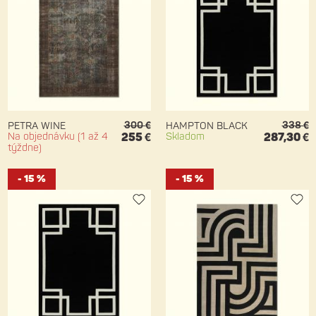
300 €
338 €
PETRA WINE
HAMPTON BLACK
Na objednávku (1 až 4
255 €
Skladom
287,30 €
týždne)
- 15 %
- 15 %