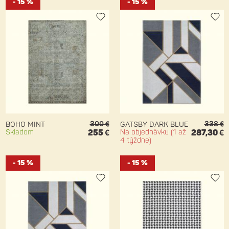
- 15 %
- 15 %
300 €
338 €
BOHO MINT
GATSBY DARK BLUE
Skladom
255 €
Na objednávku (1 až
287,30 €
4 týždne)
- 15 %
- 15 %