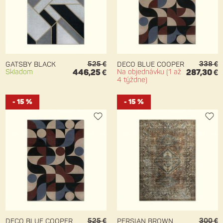
525 €
338 €
GATSBY BLACK
DECO BLUE COOPER
Skladom
446,25 €
Na objednávku (1 až
287,30 €
4 týždne)
- 15 %
- 15 %
525 €
300 €
DECO BLUE COOPER
PERSIAN BROWN