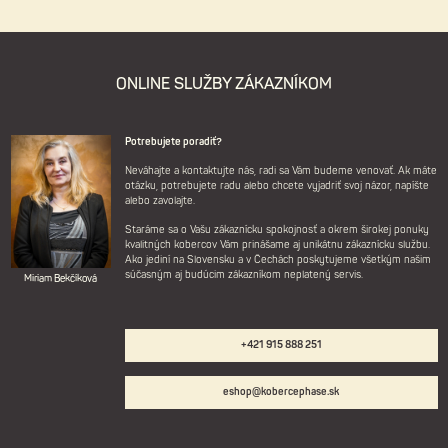
ONLINE SLUŽBY ZÁKAZNÍKOM
Potrebujete poradiť?
Neváhajte a kontaktujte nás, radi sa Vám budeme venovať. Ak máte
otázku, potrebujete radu alebo chcete vyjadriť svoj názor, napíšte
alebo zavolajte.
Staráme sa o Vašu zákaznícku spokojnosť a okrem širokej ponuky
kvalitných kobercov Vám prinášame aj unikátnu zákaznícku službu.
Ako jediní na Slovensku a v Čechách poskytujeme všetkým našim
súčasným aj budúcim zákazníkom neplatený servis.
Miriam Bekčíková
+421 915 888 251
eshop@kobercephase.sk