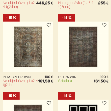
Na objednávku (1 až
446,25 €
Na objednávku (1 až 4
255 €
4 týždne)
týždne)
- 15 %
- 15 %
190 €
190 €
PERSIAN BROWN
PETRA WINE
Na objednávku (1 až 4
161,50 €
Skladom
161,50 €
týždne)
- 15 %
- 15 %