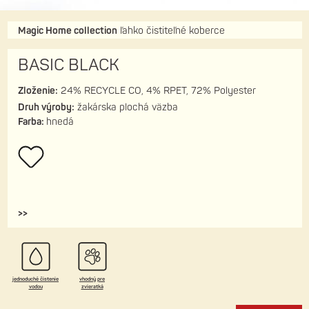
Magic Home collection
ľahko čistiteľné koberce
BASIC BLACK
Zloženie:
24% RECYCLE CO, 4% RPET, 72% Polyester
Druh výroby:
žakárska plochá väzba
Farba:
hnedá
>>
jednoduché čistenie
vhodný pre
vodou
zvieratká