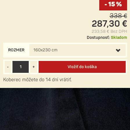
- 15 %
338 €
287,30 €
233,58 €
Bez DPH
Dostupnosť:
Skladom
ROZMER
160x230 cm
-
+
Vložiť do košíka
Koberec môžete do 14 dní vrátiť.