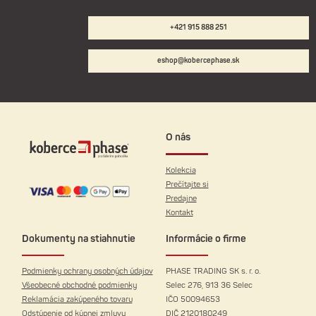
+421 915 888 251
eshop@kobercephase.sk
O nás
Kolekcia
Prečítajte si
Predajne
Kontakt
Dokumenty na stiahnutie
Informácie o firme
Podmienky ochrany osobných údajov
PHASE TRADING SK s. r. o.
Všeobecné obchodné podmienky
Selec 276, 913 36 Selec
Reklamácia zakúpeného tovaru
IČO 50094653
Odstúpenie od kúpnej zmluvy
DIČ 2120180249