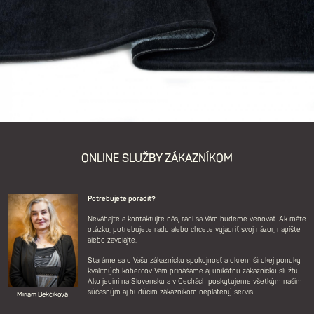
ONLINE SLUŽBY ZÁKAZNÍKOM
Potrebujete poradiť?
Neváhajte a kontaktujte nás, radi sa Vám budeme venovať. Ak máte
otázku, potrebujete radu alebo chcete vyjadriť svoj názor, napíšte
alebo zavolajte.
Staráme sa o Vašu zákaznícku spokojnosť a okrem širokej ponuky
kvalitných kobercov Vám prinášame aj unikátnu zákaznícku službu.
Ako jediní na Slovensku a v Čechách poskytujeme všetkým našim
súčasným aj budúcim zákazníkom neplatený servis.
Miriam Bekčíková