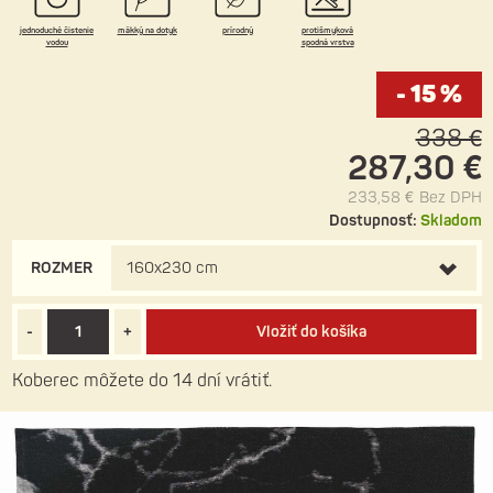
jednoduché čistenie
mäkký na dotyk
prírodný
protišmyková
vodou
spodná vrstva
- 15 %
338 €
287,30 €
233,58 €
Bez DPH
Dostupnosť:
Skladom
ROZMER
160x230 cm
-
+
Vložiť do košíka
Koberec môžete do 14 dní vrátiť.