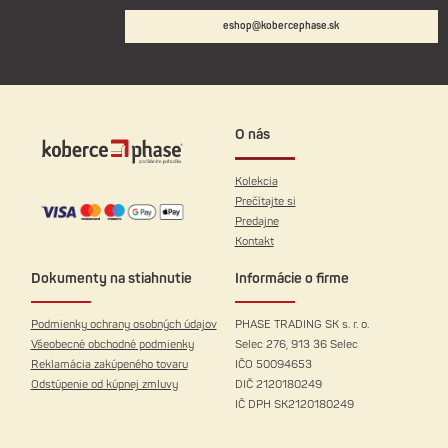
eshop@kobercephase.sk
O nás
Kolekcia
Prečítajte si
Predajne
Kontakt
Dokumenty na stiahnutie
Informácie o firme
Podmienky ochrany osobných údajov
PHASE TRADING SK s. r. o.
Všeobecné obchodné podmienky
Selec 276, 913 36 Selec
Reklamácia zakúpeného tovaru
IČO 50094653
Odstúpenie od kúpnej zmluvy
DIČ 2120180249
IČ DPH SK2120180249