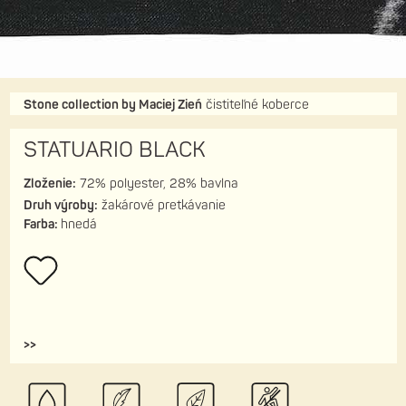
Stone collection by Maciej Zień
čistiteľné koberce
STATUARIO BLACK
Zloženie:
72% polyester, 28% bavlna
Druh výroby:
žakárové pretkávanie
Farba:
hnedá
>>