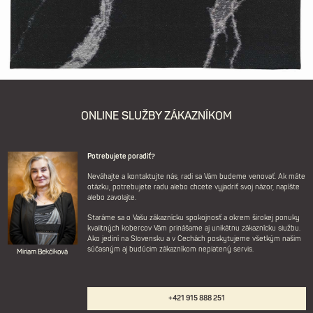
ONLINE SLUŽBY ZÁKAZNÍKOM
Potrebujete poradiť?
Neváhajte a kontaktujte nás, radi sa Vám budeme venovať. Ak máte
otázku, potrebujete radu alebo chcete vyjadriť svoj názor, napíšte
alebo zavolajte.
Staráme sa o Vašu zákaznícku spokojnosť a okrem širokej ponuky
kvalitných kobercov Vám prinášame aj unikátnu zákaznícku službu.
Ako jediní na Slovensku a v Čechách poskytujeme všetkým našim
súčasným aj budúcim zákazníkom neplatený servis.
Miriam Bekčíková
+421 915 888 251