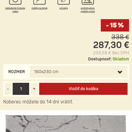
jednoduché čistenie
mäkký na dotyk
prírodný
protišmyková
vodou
spodná vrstva
- 15 %
338 €
287,30 €
233,58 €
Bez DPH
Dostupnosť:
Skladom
ROZMER
160x230 cm
-
+
Vložiť do košíka
Koberec môžete do 14 dní vrátiť.