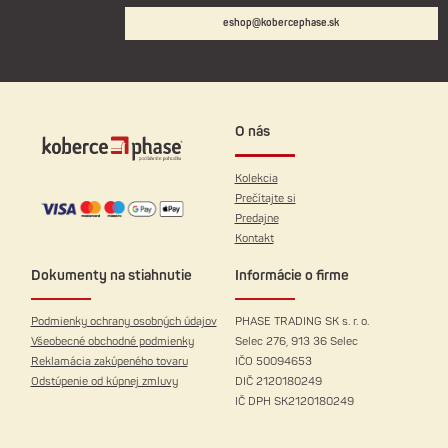
eshop@kobercephase.sk
O nás
Kolekcia
Prečítajte si
Predajne
Kontakt
Dokumenty na stiahnutie
Informácie o firme
Podmienky ochrany osobných údajov
PHASE TRADING SK s. r. o.
Všeobecné obchodné podmienky
Selec 276, 913 36 Selec
Reklamácia zakúpeného tovaru
IČO 50094653
Odstúpenie od kúpnej zmluvy
DIČ 2120180249
IČ DPH SK2120180249