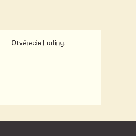
Otváracie hodiny:
a
e